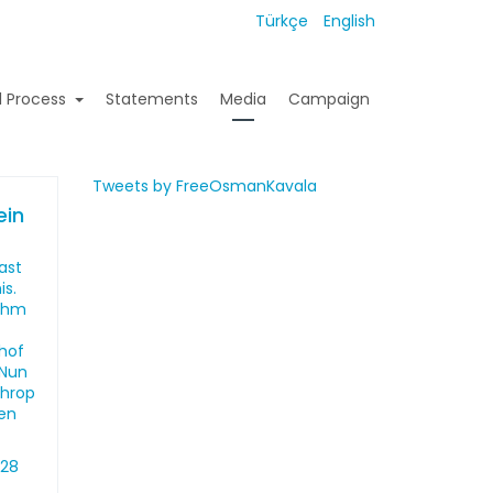
Türkçe
English
l Process
Statements
Media
Campaign
Tweets by FreeOsmanKavala
ein
ast
is.
 ihm
hof
 Nun
throp
hen
 28