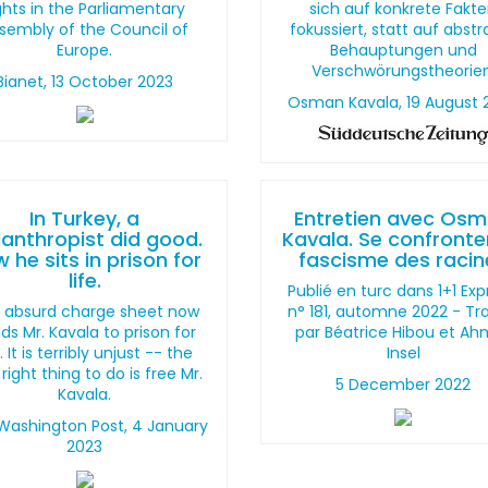
ghts in the Parliamentary
sich auf konkrete Fakt
sembly of the Council of
fokussiert, statt auf abstr
Europe.
Behauptungen und
Verschwörungstheorien
Bianet, 13 October 2023
Osman Kavala, 19 August 
In Turkey, a
Entretien avec Os
lanthropist did good.
Kavala. Se confronte
 he sits in prison for
fascisme des racin
life.
Publié en turc dans 1+1 Exp
s absurd charge sheet now
n° 181, automne 2022 - Tr
ds Mr. Kavala to prison for
par Béatrice Hibou et Ah
e. It is terribly unjust -- the
Insel
 right thing to do is free Mr.
5 December 2022
Kavala.
Washington Post, 4 January
2023