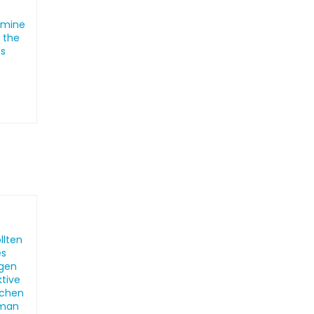
amine
e the
ts
llten
es
ngen
ktive
ischen
 man