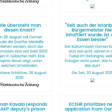
Wie übersteht man
"Seit auch der Istanb
diesen Knast?
Bürgermeister hie
inhaftiert wurde, ist
m 28. August soll Osman
Essen besser"
vala die Goethe-Medaille
rliehen werden, doch der
Der Kulturmäzen Osman K
urmäzen sitzt seit bald 3000
sitzt seit acht Jahren in 
en in türkischer Haft. Eine
Türkei im Gefängnis, weil
raphic Novel zeigt, unter
Erdoğan nicht passt. Wie hä
welchen Umständen.
das aus?
stiane Schlötzer, 26 August
Die Zeit, 20 August 202
2025
an Kavala responds
ECtHR prioritizes n
 AKP deputy's prison
application from O