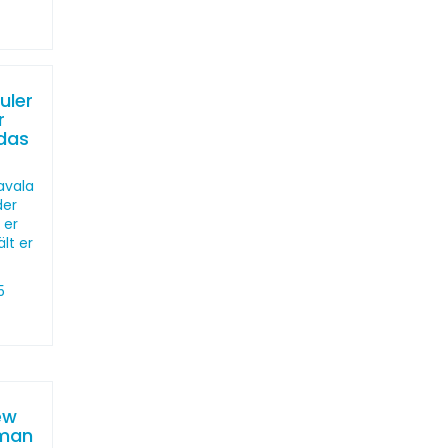
uler
r
 das
avala
der
 er
lt er
5
ew
sman