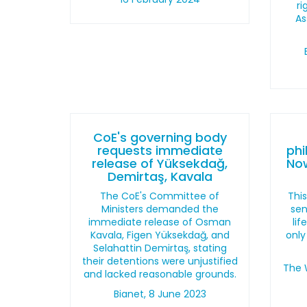
ri
As
CoE's governing body
requests immediate
phi
release of Yüksekdağ,
Now
Demirtaş, Kavala
The CoE's Committee of
Thi
Ministers demanded the
sen
immediate release of Osman
lif
Kavala, Figen Yüksekdağ, and
only
Selahattin Demirtaş, stating
their detentions were unjustified
The 
and lacked reasonable grounds.
Bianet, 8 June 2023