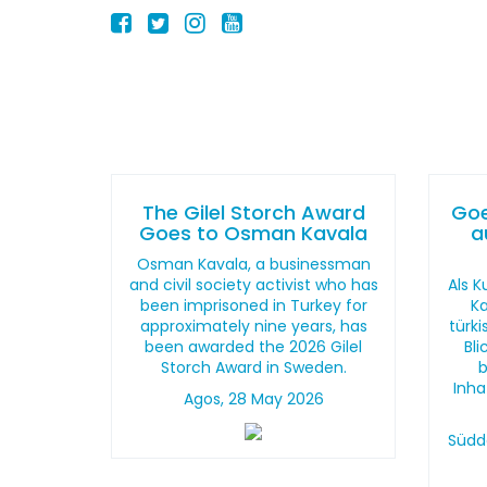
3202
The Gilel Storch Award
Goe
Goes to Osman Kavala
a
Osman Kavala, a businessman
and civil society activist who has
Als K
been imprisoned in Turkey for
Ka
approximately nine years, has
türk
been awarded the 2026 Gilel
Bli
Storch Award in Sweden.
b
Inha
Agos, 28 May 2026
Südd