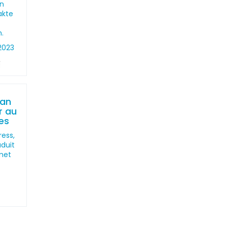
en
akte
.
2023
man
r au
es
ress,
aduit
met