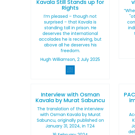
Kavala Still Stands up for
v
Rights
“When
I’m pleased – though not
"o
surprised – that Kavala is
con
standing tall in prison. He
ind
deserves the international
accolades he is receiving, but
above all he deserves his
freedom.
Hugh Williamson, 2 July 2025
Interview with Osman
PAC
Kavala by Murat Sabuncu
i
The translation of the interview
with Osman Kavala by Murat
Acc
Sabuncu, originally published on
K
January 31, 2024, in T24
J
del
16 February 2024