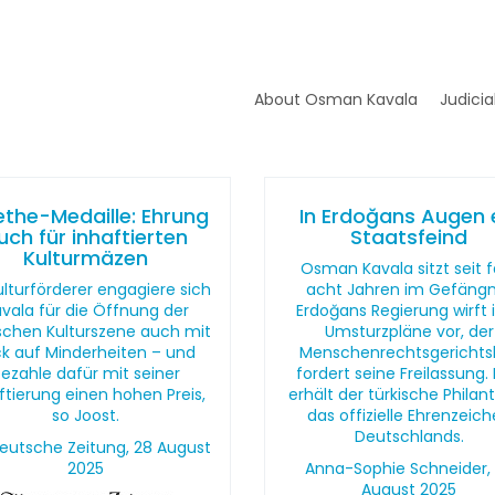
About Osman Kavala
Judicia
the-Medaille: Ehrung
In Erdoğans Augen 
uch für inhaftierten
Staatsfeind
Kulturmäzen
Osman Kavala sitzt seit f
ulturförderer engagiere sich
acht Jahren im Gefängn
vala für die Öffnung der
Erdoğans Regierung wirft
ischen Kulturszene auch mit
Umsturzpläne vor, der
ck auf Minderheiten – und
Menschenrechtsgerichts
ezahle dafür mit seiner
fordert seine Freilassung.
ftierung einen hohen Preis,
erhält der türkische Philan
so Joost.
das offizielle Ehrenzeic
Deutschlands.
eutsche Zeitung, 28 August
2025
Anna-Sophie Schneider,
August 2025