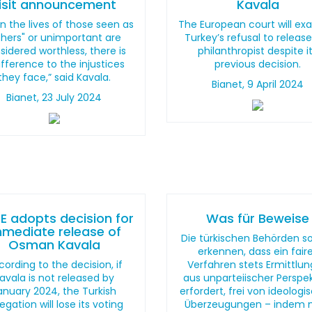
isit announcement
Kavala
 the lives of those seen as
The European court will ex
thers" or unimportant are
Turkey’s refusal to releas
sidered worthless, there is
philanthropist despite i
ifference to the injustices
previous decision.
they face,” said Kavala.
Bianet, 9 April 2024
Bianet, 23 July 2024
E adopts decision for
Was für Beweise
mmediate release of
Die türkischen Behörden so
Osman Kavala
erkennen, dass ein fair
ording to the decision, if
Verfahren stets Ermittlu
avala is not released by
aus unparteiischer Perspe
anuary 2024, the Turkish
erfordert, frei von ideolog
egation will lose its voting
Überzeugungen – indem