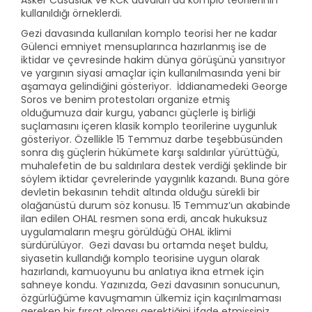
Asker Casusluk ve KCK davaları da komplo teorilerinin
kullanıldığı örneklerdi.
Gezi davasında kullanılan komplo teorisi her ne kadar
Gülenci emniyet mensuplarınca hazırlanmış ise de
iktidar ve çevresinde hakim dünya görüşünü yansıtıyor
ve yargının siyasi amaçlar için kullanılmasında yeni bir
aşamaya gelindiğini gösteriyor. İddianamedeki George
Soros ve benim protestoları organize etmiş
olduğumuza dair kurgu, yabancı güçlerle iş birliği
suçlamasını içeren klasik komplo teorilerine uygunluk
gösteriyor. Özellikle 15 Temmuz darbe teşebbüsünden
sonra dış güçlerin hükümete karşı saldırılar yürüttüğü,
muhalefetin de bu saldırılara destek verdiği şeklinde bir
söylem iktidar çevrelerinde yaygınlık kazandı. Buna göre
devletin bekasının tehdit altında olduğu sürekli bir
olağanüstü durum söz konusu. 15 Temmuz’un akabinde
ilan edilen OHAL resmen sona erdi, ancak hukuksuz
uygulamaların meşru görüldüğü OHAL iklimi
sürdürülüyor. Gezi davası bu ortamda neşet buldu,
siyasetin kullandığı komplo teorisine uygun olarak
hazırlandı, kamuoyunu bu anlatıya ikna etmek için
sahneye kondu. Yazınızda, Gezi davasının sonucunun,
özgürlüğüme kavuşmamın ülkemiz için kaçırılmaması
gereken bir fırsat olması gerektiğini ifade etmişsiniz.