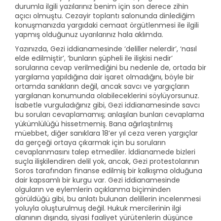
durumla ilgili yazılarınız benim için son derece zihin
açıcı olmuştu. Cezayir toplantı salonunda dinlediğim
konuşmanızda yargıdaki cemaat örgütlenmesi ile ilgili
yapmış olduğunuz uyarılarınız hala aklımda.
Yazınızda, Gezi iddianamesinde ‘deliller nelerdir’, ‘nasıl
elde edilmiştir’, ‘bunların şüpheli ile ilişkisi nedir’
sorularına cevap verilmediğini bu nedenle de, ortada bir
yargılama yapıldığına dair işaret olmadığını, böyle bir
ortamda sanıkların değil, ancak savcı ve yargıçların
yargılanan konumunda olabileceklerini söylüyorsunuz.
İsabetle vurguladığınız gibi, Gezi iddianamesinde savcı
bu soruları cevaplamamış; anlaşılan bunları cevaplama
yükümlülüğü hissetmemiş. Bana ağırlaştırılmış
müebbet, diğer sanıklara 18’er yıl ceza veren yargıçlar
da gerçeği ortaya çıkarmak için bu soruların
cevaplanmasını talep etmediler. İddianamede bizleri
suçla ilişkilendiren delil yok, ancak, Gezi protestolarının
Soros tarafından finanse edilmiş bir kalkışma olduğuna
dair kapsamlı bir kurgu var. Gezi iddianamesinde
olguların ve eylemlerin açıklanma biçiminden
görüldüğü gibi, bu anlatı bulunan delillerin incelenmesi
yoluyla oluşturulmuş değil. Hukuk mercilerinin ilgi
alanının dışında, siyasi faaliyet yürütenlerin düşünce