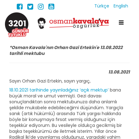
Türkçe
English
3201
*Osman Kavala'nın Orhan Gazi Ertekin'e 13.08.2022
tarihli mektubu
13.08.2021
Sayın Orhan Gazi Ertekin, sayın yargıç,
18.10.2021 tarihinde yayınladığınız ‘açık mektup’
bana
büyük moral ve umut vermişti. Gezi davası
sonuçlandıktan sonra mektubunuza daha anlamlı
şekilde mukabele edebileceğimi düşündüm. Yargıçla
sanık (artık hükümlü) arasında Türk yargısı hakkında
böyle bir konuşmaya fırsat vermiş olduğunuz için
teşekkür ediyorum. Bu vesileyle oldukça gecikmiş bir
başka teşekkürümü de iletmek isterim. Yıllar önce
Radikal İki’de yayınlamış olduğunuz, yargıdaki vahim