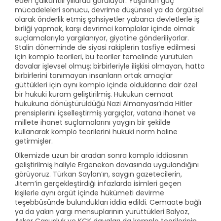
eden çalkantılı yıllarda görülüyor. Yaşanan güç
mücadeleleri sonucu, devrime düşünsel ya da örgütsel
olarak önderlik etmiş şahsiyetler yabancı devletlerle iş
birliği yapmak, karşı devrimci komplolar içinde olmak
suçlamalarıyla yargılanıyor, giyotine gönderiliyorlar.
Stalin döneminde de siyasi rakiplerin tasfiye edilmesi
için komplo teorileri, bu teoriler temelinde yürütülen
davalar işlevsel olmuş; birbirleriyle ilişkisi olmayan, hatta
birbirlerini tanımayan insanların ortak amaçlar
güttükleri için aynı komplo içinde olduklarına dair özel
bir hukuki kuram geliştirilmiş. Hukukun cemaat
hukukuna dönüştürüldüğü Nazi Almanyası’nda Hitler
prensiplerini içselleştirmiş yargıçlar, vatana ihanet ve
millete ihanet suçlamalarını yaygın bir şekilde
kullanarak komplo teorilerini hukuki norm haline
getirmişler.
Ülkemizde uzun bir aradan sonra komplo iddiasının
geliştirilmiş haliyle Ergenekon davasında uygulandığını
görüyoruz. Türkan Saylan’ın, saygın gazetecilerin,
Jitem’in gerçekleştirdiği infazlarda isimleri geçen
kişilerle aynı örgüt içinde hükümeti devirme
teşebbüsünde bulundukları iddia edildi. Cemaate bağlı
ya da yakın yargı mensuplarının yürüttükleri Balyoz,