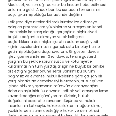
Maalesef, verilen ağır cezalar bu fırsatın heba edilmesi
anlamına geldi. Ancak ben bu sonucun temenninizi
boşa çıkarmış olduğu kanaatinde değilim.
Kalkışma diye nitelendirilerek kriminalize edilmeye
çalışılan protestolara yüzbinlerce yurttaşımızın kendi
iradeleriyle katılmış olduğu gerçeğinin hiçbir siyasi
örgütle bağlantısı olmayan ve bir kalkışma
başlattıklarına dair hiçbir işaretin bulunmadığı yedi
kişinin cezalandırılmasını gerçek üstü bir olay haline
getirmiş olduğunu düşünüyorum. Bir gösteri davası
işlevi görmesi istenen Gezi davası, tersini gösterdi;
yargının bu şekilde sorumsuzca ve kötü niyetle
kullanılmasının tüm yurttaşlar için ne büyük bir tehlike
arz ettiğini gözler önüne serdi. Sanırım bu durum
bağımsız ve evrensel hukuk ilkelerine göre çalışan bir
yargı olmaksızın demokrasiyi işletmenin, huzur güven
içinde birlikte yaşamanın mümkün olamayacağını
daha anlaşılır kıldı. Bu davanın ‘adil bir yol’ arayışına ivme
kazandıracağını düşünüyorum. Sizlerin, hukuk
değerlerini cesaretle savunan düşünce ve hukuk
insanlarının katkısıyla, hukuksuzluktan mağdur olmuş
yüzbinlerce insanın desteğiyle hukuk ve demokrasi
ilkelerini benimsemiş siyasi aktörlerin iktidara gelmesiyle