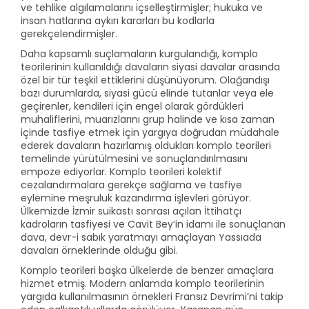
ve tehlike algılamalarını içselleştirmişler; hukuka ve
insan hatlarına aykırı kararları bu kodlarla
gerekçelendirmişler.
Daha kapsamlı suçlamaların kurgulandığı, komplo
teorilerinin kullanıldığı davaların siyasi davalar arasında
özel bir tür teşkil ettiklerini düşünüyorum. Olağandışı
bazı durumlarda, siyasi gücü elinde tutanlar veya ele
geçirenler, kendileri için engel olarak gördükleri
muhaliflerini, muarızlarını grup halinde ve kısa zaman
içinde tasfiye etmek için yargıya doğrudan müdahale
ederek davaların hazırlamış oldukları komplo teorileri
temelinde yürütülmesini ve sonuçlandırılmasını
empoze ediyorlar. Komplo teorileri kolektif
cezalandırmalara gerekçe sağlama ve tasfiye
eylemine meşruluk kazandırma işlevleri görüyor.
Ülkemizde İzmir suikastı sonrası açılan İttihatçı
kadroların tasfiyesi ve Cavit Bey’in idamı ile sonuçlanan
dava, devr-i sabık yaratmayı amaçlayan Yassıada
davaları örneklerinde olduğu gibi.
Komplo teorileri başka ülkelerde de benzer amaçlara
hizmet etmiş. Modern anlamda komplo teorilerinin
yargıda kullanılmasının örnekleri Fransız Devrimi’ni takip