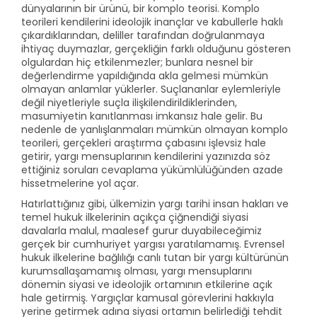
dünyalarının bir ürünü, bir komplo teorisi. Komplo
teorileri kendilerini ideolojik inançlar ve kabullerle haklı
çıkardıklarından, deliller tarafından doğrulanmaya
ihtiyaç duymazlar, gerçekliğin farklı olduğunu gösteren
olgulardan hiç etkilenmezler; bunlara nesnel bir
değerlendirme yapıldığında akla gelmesi mümkün
olmayan anlamlar yüklerler. Suçlananlar eylemleriyle
değil niyetleriyle suçla ilişkilendirildiklerinden,
masumiyetin kanıtlanması imkansız hale gelir. Bu
nedenle de yanlışlanmaları mümkün olmayan komplo
teorileri, gerçekleri araştırma çabasını işlevsiz hale
getirir, yargı mensuplarının kendilerini yazınızda söz
ettiğiniz soruları cevaplama yükümlülüğünden azade
hissetmelerine yol açar.
Hatırlattığınız gibi, ülkemizin yargı tarihi insan hakları ve
temel hukuk ilkelerinin açıkça çiğnendiği siyasi
davalarla malul, maalesef gurur duyabileceğimiz
gerçek bir cumhuriyet yargısı yaratılamamış. Evrensel
hukuk ilkelerine bağlılığı canlı tutan bir yargı kültürünün
kurumsallaşamamış olması, yargı mensuplarını
dönemin siyasi ve ideolojik ortamının etkilerine açık
hale getirmiş. Yargıçlar kamusal görevlerini hakkıyla
yerine getirmek adına siyasi ortamın belirlediği tehdit